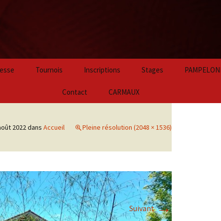
Aller
esse
Tournois
Inscriptions
Stages
PAMPELON
au
contenu
2024
Contact
CARMAUX
principal
2023
août 2022
dans
Accueil
Pleine résolution (2048 × 1536)
2022
2021
2020
→
2019
Suivant