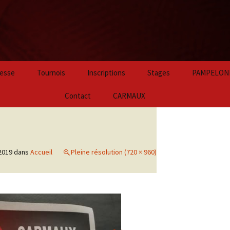
Aller
esse
Tournois
Inscriptions
Stages
PAMPELON
au
contenu
2024
Contact
CARMAUX
principal
2023
2022
2019
dans
Accueil
Pleine résolution (720 × 960)
2021
2020
2019