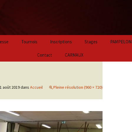
Aller
esse
Tournois
Inscriptions
Stages
PAMPELON
au
contenu
2024
Contact
CARMAUX
principal
2023
2022
1 août 2019
dans
Accueil
Pleine résolution (960 × 720)
2021
2020
2019