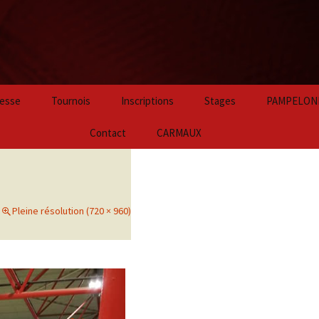
Aller
esse
Tournois
Inscriptions
Stages
PAMPELON
au
contenu
2024
Contact
CARMAUX
principal
2023
2022
Pleine résolution (720 × 960)
2021
2020
2019