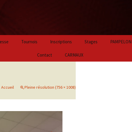
Aller
esse
Tournois
Inscriptions
Stages
PAMPELON
au
contenu
2024
Contact
CARMAUX
principal
2023
2022
s
Accueil
Pleine résolution (756 × 1008)
2021
2020
2019