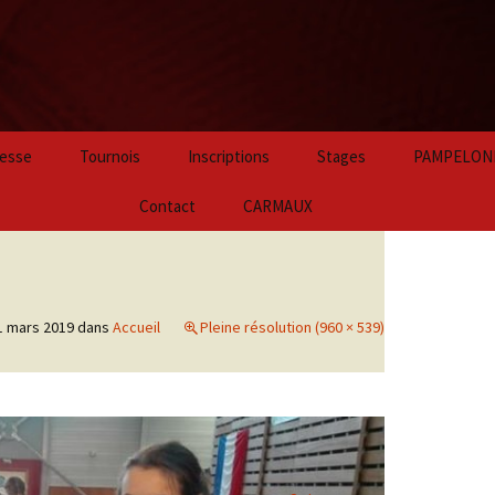
Aller
esse
Tournois
Inscriptions
Stages
PAMPELON
au
contenu
2024
Contact
CARMAUX
principal
2023
2022
1 mars 2019
dans
Accueil
Pleine résolution (960 × 539)
2021
2020
2019