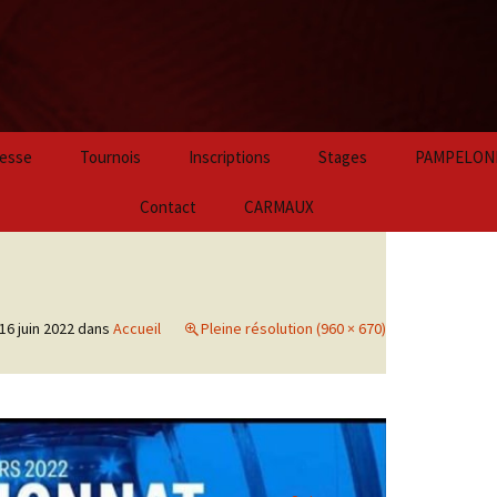
Aller
esse
Tournois
Inscriptions
Stages
PAMPELON
au
contenu
2024
Contact
CARMAUX
principal
2023
2022
16 juin 2022
dans
Accueil
Pleine résolution (960 × 670)
2021
2020
2019