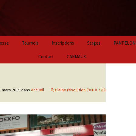
Aller
esse
Tournois
Inscriptions
Stages
PAMPELON
au
contenu
2024
Contact
CARMAUX
principal
2023
2022
1 mars 2019
dans
Accueil
Pleine résolution (960 × 720)
2021
2020
2019