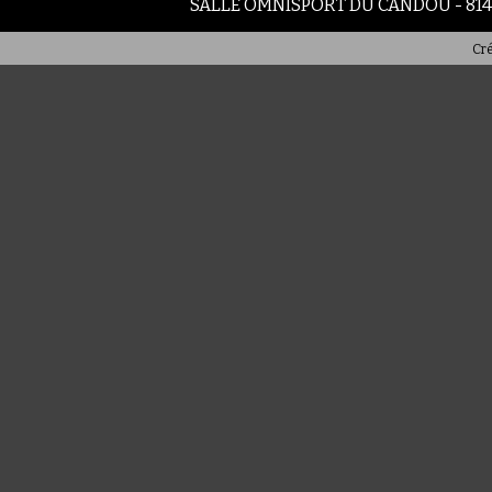
SALLE OMNISPORT DU CANDOU - 81
Cré