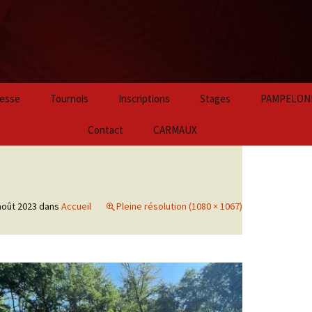
Aller
esse
Tournois
Inscriptions
Stages
PAMPELON
au
contenu
2024
Contact
CARMAUX
principal
2023
2022
août 2023
dans
Accueil
Pleine résolution (1080 × 1067)
2021
2020
2019