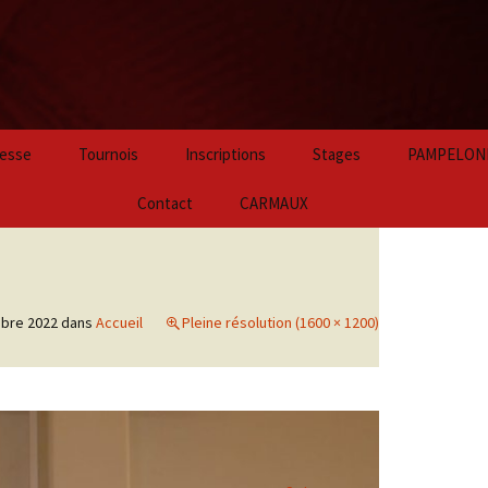
Aller
esse
Tournois
Inscriptions
Stages
PAMPELON
au
contenu
2024
Contact
CARMAUX
principal
2023
2022
bre 2022
dans
Accueil
Pleine résolution (1600 × 1200)
2021
2020
2019