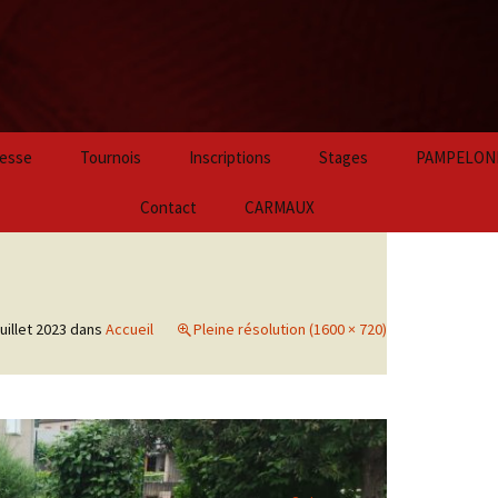
Aller
esse
Tournois
Inscriptions
Stages
PAMPELON
au
contenu
2024
Contact
CARMAUX
principal
2023
2022
juillet 2023
dans
Accueil
Pleine résolution (1600 × 720)
2021
2020
2019