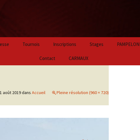
Aller
esse
Tournois
Inscriptions
Stages
PAMPELON
au
contenu
2024
Contact
CARMAUX
principal
2023
2022
1 août 2019
dans
Accueil
Pleine résolution (960 × 720)
2021
2020
2019